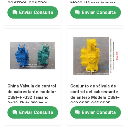
CONTROL CONTROL
MO2O-H3 para buques
MANUAL DE MOLINETE
Enviar Consulta
Enviar Consulta
VÁLVULAS DE CONTROL
DE FLUJO
PROPORCIONAL PARA
BUQUES MODELO
35SFRE-MO40-H3
China Válvula de control
Conjunto de válvula de
Inicio
de cabrestante modelo-
control del cabrestante
CSBF-H-G32 Tamaño
delantero Modelo CSBF-
Dn32, Flujo 300l/min,
G20,CSBF-G25,CSBF-
Productos
Presión 25mpa,
G32,CSBF-G40,CSBF-G50
Enviar Consulta
Enviar Consulta
Operación manual
Sobre nosotros