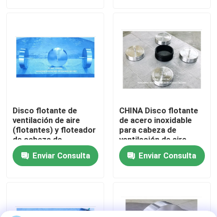
Visita a la fábrica
Control de Calidad
Contacto
Disco flotante de
CHINA Disco flotante
Solicitar una cotización
ventilación de aire
de acero inoxidable
(flotantes) y floteador
para cabeza de
de cabeza de
ventilación de aire
ventilación de aire
Cabezal de ventilación de aire marino
Enviar Consulta
Enviar Consulta
Filtro de agua de lata marina
Marine Sea Water Strainer