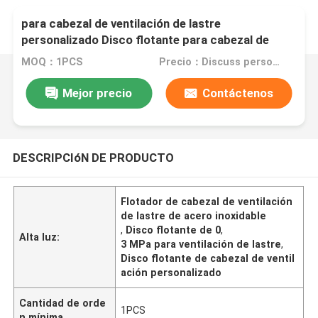
Disco flotante de acero inoxidable de 0,3 MPa
para cabezal de ventilación de lastre
personalizado Disco flotante para cabezal de
ventilación de lastre
MOQ：1PCS
Precio：Discuss personally
Mejor precio
Contáctenos
DESCRIPCIóN DE PRODUCTO
Flotador de cabezal de ventilación
de lastre de acero inoxidable
,
Disco flotante de 0
,
Alta luz:
3 MPa para ventilación de lastre
,
Disco flotante de cabezal de ventil
ación personalizado
Cantidad de orde
1PCS
n mínima