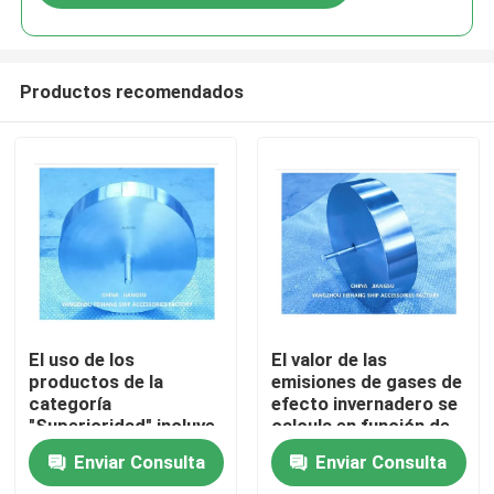
Productos recomendados
Inicio
El uso de los
El valor de las
productos de la
emisiones de gases de
categoría
efecto invernadero se
Productos
"Superioridad" incluye
calcula en función de
los productos de la
las emisiones de
Enviar Consulta
Enviar Consulta
categoría "Mejor
gases de efecto
Sobre nosotros
calidad".
invernadero.