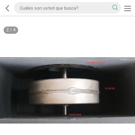
2
/
4