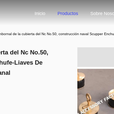
Inicio
Productos
Sobre Noso
mbornal de la cubierta del Nc No.50, construcción naval Scupper Ench
rta del Nc No.50,
hufe-Liaves De
anal