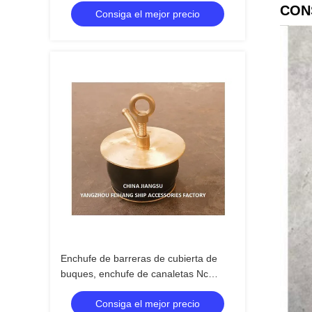
CON
Consiga el mejor precio
carrocería de caucho
Enchufe de barreras de cubierta de
buques, enchufe de canaletas Nc
No.50-100a Placa de cubierta de
Consiga el mejor precio
cobre, carrocería de caucho