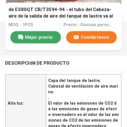
Modelo: Casquillo respirable del tanque de lastre
de ES80QT CB/T3594-94 - el tubo del Cabeza-
aire de la salida de aire del tanque de lastre va al
tanque de lastre
MOQ：1PCS
Precio：Discuss personally
Mejor precio
Contáctenos
DESCRIPCIóN DE PRODUCTO
Capa del tanque de lastre
,
Cabezal de ventilación de aire mari
no
,
Alta luz:
El valor de las emisiones de CO2 d
e las emisiones de gases de efect
o invernadero es el valor de las emi
siones de CO2 de las emisiones de
gases de efecto invernadero.