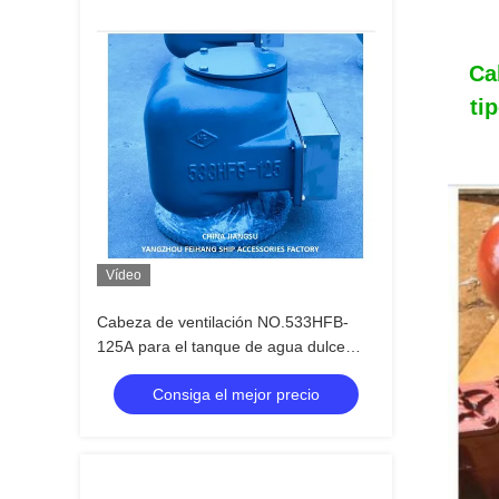
Ca
ti
Vídeo
Cabeza de ventilación NO.533HFB-
125A para el tanque de agua dulce
Cuerpo de hierro fundido con flotación
Consiga el mejor precio
de acero inoxidable