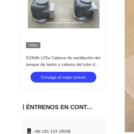
Vídeo
533hfb-125a Cabeza de ventilación del
tanque de lastre y cabeza del tubo de
aire de lastre Cuerpo de hierro fundido
Consiga el mejor precio
con flotador de acero inoxidable
ÉNTRENOS EN CONTACTO CON
+86 181 124 18048