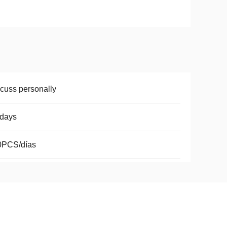
cuss personally
2days
0PCS/días