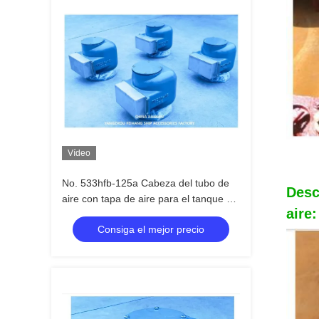
Vídeo
No. 533hfb-125a Cabeza del tubo de
Desc
aire con tapa de aire para el tanque de
aire:
lastre Cuerpo de hierro fundido con
Consiga el mejor precio
flotador de acero inoxidable