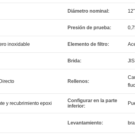
Diámetro nominal:
12
Presión de prueba:
0,7
ero inoxidable
Elemento de filtro:
Ace
Brida:
JlS
Cau
irecto
Rellenos:
flu
Configurar en la parte
te y recubrimiento epoxi
Pue
inferior:
Levantamiento:
bra