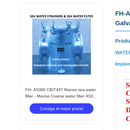
FH-A
Galv
Produ
WATER
Implem
FH- AS300 CB/T497 Marine sea water
filter - Marine Coarse water filter AS300
CB/T497-1994 Body - Hot dip
Consiga el mejor precio
galvanized Filter cartridge - Stainless
steel