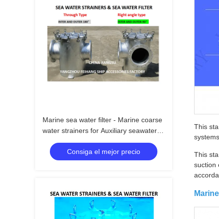
Marine sea water filter - Marine coarse
This sta
water strainers for Auxiliary seawater
systems
pump inlet model:AS300 CB/T497-
Consiga el mejor precio
1994
This sta
suction 
accorda
Marine