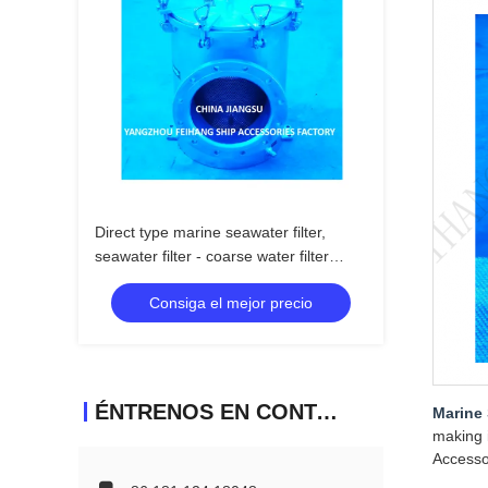
Direct type marine seawater filter,
seawater filter - coarse water filter
AS300 CB/T497-1994 Body - Hot dip
Consiga el mejor precio
galvanized Filter cartridge - Stainless
steel
ÉNTRENOS EN CONTACTO CON
Marine 
making i
Accesso