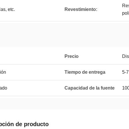
Res
las, etc.
Revestimiento:
pol
Precio
Dis
ión
Tiempo de entrega
5-7
pado
Capacidad de la fuente
100
pción de producto