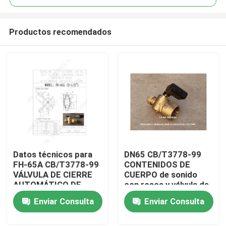
Productos recomendados
Datos técnicos para
DN65 CB/T3778-99
Inicio
FH-65A CB/T3778-99
CONTENIDOS DE
VÁLVULA DE CIERRE
CUERPO de sonido
AUTOMÁTICO DE
con rosca y válvula de
Productos
SONDEO Y GRIFO DE
cierre automático de
Enviar Consulta
Enviar Consulta
SONDEO CON
sonido para tubos de
EXTREMOS
sonido
Sobre nosotros
ROSCADOS DN65