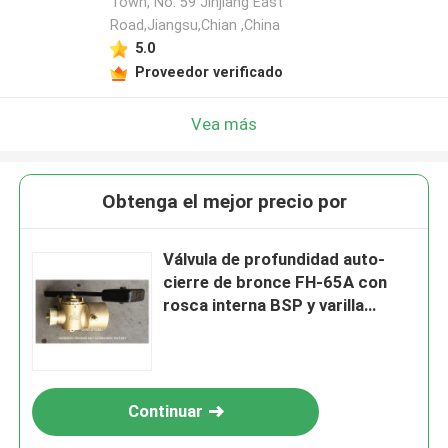
Town, No. 59 Jinjiang East
Road,Jiangsu,Chian ,China
5.0
Proveedor verificado
Vea más
Obtenga el mejor precio por
Válvula de profundidad auto-
cierre de bronce FH-65A con
rosca interna BSP y varilla
giratoria de 360°.
Continuar