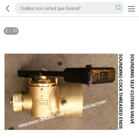
2
/
10