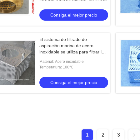
Consiga el mejor precio
El sistema de filtrado de
aspiración marina de acero
inoxidable se utiliza para filtrar las
rosas de las cajas FH-40A JIS
Material: Acero inoxidable
F7206
Temperatura: 100℃
Consiga el mejor precio
1
2
3