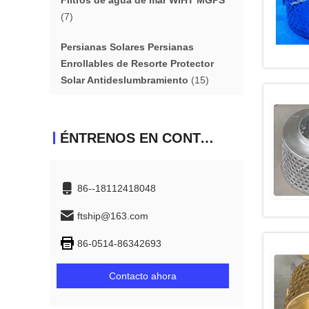
Filtros de agua de mar WIHT MGPS
(7)
Persianas Solares Persianas
Enrollables de Resorte Protector
Solar Antideslumbramiento
(15)
ÉNTRENOS EN CONTACTO CON
86--18112418048
ftship@163.com
86-0514-86342693
Contacto ahora