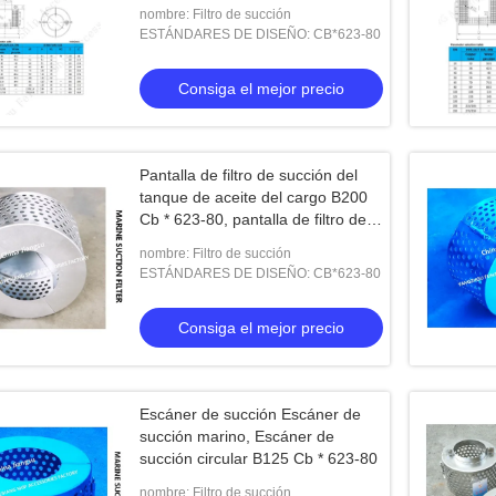
pantalla circular de la succión
nombre: Filtro de succión
ESTÁNDARES DE DISEÑO: CB*623-80
Consiga el mejor precio
Pantalla de filtro de succión del
tanque de aceite del cargo B200
Cb * 623-80, pantalla de filtro de
succión de pozos de aguas
nombre: Filtro de succión
residuales B200s Cb * 623-80
ESTÁNDARES DE DISEÑO: CB*623-80
Consiga el mejor precio
Escáner de succión Escáner de
succión marino, Escáner de
succión circular B125 Cb * 623-80
nombre: Filtro de succión