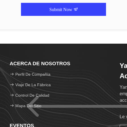
Submit Now
ACERCA DE NOSOTROS
Y
Perfil De Compañía
Ac
Viaje De La Fábrica
Yan
emp
Control De Calidad
acc
Mapa Del Sitio
hid
Le 
EVENTOS