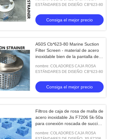
acero inoxidable
ESTÁNDARES DE DISEÑO: CB*623-80
Consiga el mejor precio
A50S Cb*623-80 Marine Suction
Filter Screen - material de acero
inoxidable bien de la pantalla de
filtro de succión de las aguas
nombre: COLADORES CAJA ROSA
residuales
ESTÁNDARES DE DISEÑO: CB*623-80
Consiga el mejor precio
Filtros de caja de rosa de malla de
acero inoxidable Jis F7206 5k-50a
para conexión roscada de succión
de tanque de agua
nombre: COLADORES CAJA ROSA
ESTÁNDARES DE DISEÑO: JIS F7206