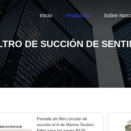
Inicio
Productos
Sobre Noso
LTRO DE SUCCIÓN DE SENT
Pantalla de filtro circular de
succión el A de Marine Suction
Filter para las naves B125