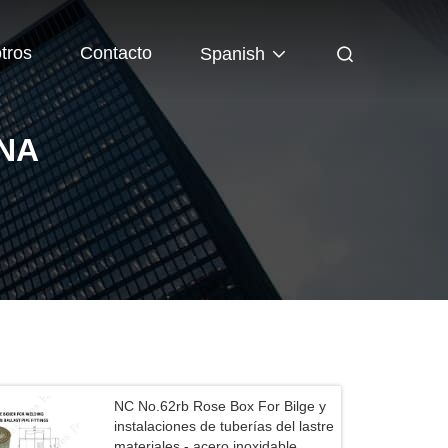
tros
Contacto
Spanish
INA
NC No.62rb Rose Box For Bilge y
instalaciones de tuberías del lastre
materiales - acero inoxidable