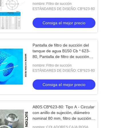
succión circular
nombre: Filtro de succión
ESTÁNDARES DE DISEÑO: CB*623-80
Consiga el mejor precio
Pantalla de filtro de succión del
tanque de agua B150 Cb * 623-
80, Pantalla de filtro de succión
del tanque de lastre B150 Cb *
nombre: Filtro de succión
623-80
ESTÁNDARES DE DISEÑO: CB*623-80
Consiga el mejor precio
A80S CB*623-80: Tipo A - Circular
con anillo de sujeción, diámetro
nominal 80 mm, filtro de succión
para pozo de aguas residuales de
nombre: COLADORES CAJA ROSA